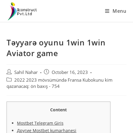
Skip
Menu
to
content
Təyyarə oyunu 1win 1win
Aviator game
Post
Post
Sahil Nahar
October 16, 2023
author:
published:
Post
2022 2023 mövsümündə Fransa Kubokunu kim
category:
qazanacaq: ön baxış - 754
Content
Mostbet Telegram Giriş
Другие Mostbet kumarhanesi