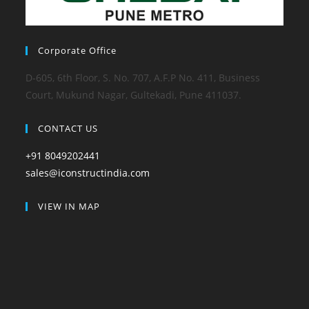
Corporate Office
D-605, 6th Floor, S. No. 707, A.F.P No. 411, Business
Court, Mukund Nagar, Gultekadi, Pune 411037.
CONTACT US
+91 8049202441
sales@iconstructindia.com
VIEW IN MAP