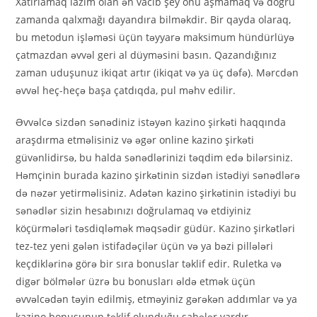
Xatırlamaq lazım olan ən vacib şey onu aşmamaq və doğru
zamanda qalxmağı dayandıra bilməkdir. Bir qayda olaraq,
bu metodun işləməsi üçün təyyarə maksimum hündürlüyə
çatmazdan əvvəl geri al düyməsini basın. Qazandığınız
zaman uduşunuz ikiqat artır (ikiqat və ya üç dəfə). Mərcdən
əvvəl heç-heçə başa çatdıqda, pul məhv edilir.
Əvvəlcə sizdən sənədiniz istəyən kazino şirkəti haqqında
araşdırma etməlisiniz və əgər online kazino şirkəti
güvənlidirsə, bu halda sənədlərinizi təqdim edə bilərsiniz.
Həmçinin burada kazino şirkətinin sizdən istədiyi sənədlərə
də nəzər yetirməlisiniz. Adətən kazino şirkətinin istədiyi bu
sənədlər sizin hesabınızı doğrulamaq və etdiyiniz
köçürmələri təsdiqləmək məqsədir güdür. Kazino şirkətləri
tez-tez yeni gələn istifadəçilər üçün və ya bəzi pillələri
keçdiklərinə görə bir sıra bonuslar təklif edir. Ruletka və
digər bölmələr üzrə bu bonusları əldə etmək üçün
əvvəlcədən təyin edilmiş, etməyiniz gərəkən addımlar və ya
kazino bonusunun təklif olunduğu sahələr vardır.