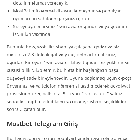
detallı məlumat verəcəyik.
MostBet mükəmməl dizaynı ilə məşhur və populyar
oyunları ön səhifədə qarşınıza çıxarır.
Siz oynaya bilərsiniz 1win aviator günün və ya gecənin
istənilən vaxtında.
Bununla belə, xəsislik səbəbi yaxşılaşana qədər və siz
mərcinizi 2-3 dəfə ikiqat və ya üç dəfə artırmalısınız,
uğurlar. Bir oyun 1win aviator kifayət qədər tez yüklənir və
xüsusi bilik tələb etmir, bu hətta bir başlanğıcın başa
düşəcəyi sadə bir əyləncədir. Oyuna başlamaq üçün e-poçt
ünvanınızı və ya telefon nömrənizi təsdiq edərək qeydiyyat
prosesindən keçməlisiniz. Bir oyun “1vin aviator” yalnız
sənədlər təqdim edildikdən və ödəniş sistemi seçildikdən
sonra əlçatan olur.
Mostbet Telegram Giriş
Bu, hadisədən və onun populyarlığından asılı olaraq yuxarı