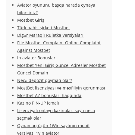
Aviator oyununu başqa harada oynaya
bilərsiniz?
Mostbet Giriş
Türk bahis şirketi Mostbet
Digər Maraqlı Ruletka Versiyaları
File Mostbet Complaint Online Complaint
Against Mostbet
in aviator Bonuslar
Mostbet Yeni Giriş Güncel Adresler Mostbet
Güncel Domain
Necə depozit qoymaq olar?
MostBet lisenziyası və məxfiliyin qorunması
Mostbet AZ bonusları haqqında
Kazino PIN-UP icmalı
Lisenziyalı onlayn kazinolar: saytı necə
seçmək olar
Oynamaq üçün 1Win saytının mobil
versiyası 1vin aviator