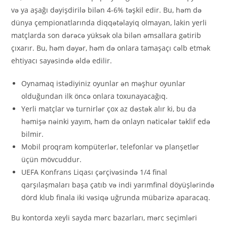
və ya aşağı dəyişdirilə bilən 4-6% təşkil edir. Bu, həm də
dünya çempionatlarında diqqətəlayiq olmayan, lakin yerli
matçlarda son dərəcə yüksək ola bilən əmsallara gətirib
çıxarır. Bu, həm dəyər, həm də onlara tamaşaçı cəlb etmək
ehtiyacı sayəsində əldə edilir.
Oynamaq istədiyiniz oyunlar ən məşhur oyunlar
olduğundan ilk öncə onlara toxunayacağıq.
Yerli matçlar və turnirlər çox az dəstək alır ki, bu da
həmişə nəinki yayım, həm də onlayn nəticələr təklif edə
bilmir.
Mobil proqram kompüterlər, telefonlar və planşetlər
üçün mövcuddur.
UEFA Konfrans Liqası çərçivəsində 1/4 final
qarşılaşmaları başa çatıb və indi yarımfinal döyüşlərində
dörd klub finala iki vəsiqə uğrunda mübarizə aparacaq.
Bu kontorda xeyli sayda mərc bazarları, mərc seçimləri