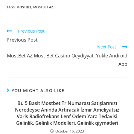
TAGS:
MOSTBET
,
MOSTBET AZ
Read
Previous Post
more
Previous Post
articles
Next Post
MostBet AZ Most Bet Casino Qeydiyyat, Yukle Android
App
YOU MIGHT ALSO LIKE
Bu 5 Basit Mostbet Tr Numarası Satışlarınızı
Neredeyse Anında Artıracak İzmir Ameliyatsız
Varis Radiofrekans Lenf Ödem Yara Tedavisi
Gəlinlik, Gəlinlik Modelleri, Gəlinlik qiymətləri
October 16, 2023