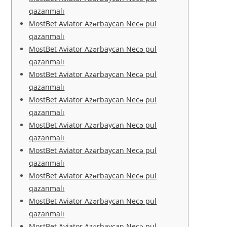
qazanmalı
MostBet Aviator Azərbaycan Necə pul
qazanmalı
MostBet Aviator Azərbaycan Necə pul
qazanmalı
MostBet Aviator Azərbaycan Necə pul
qazanmalı
MostBet Aviator Azərbaycan Necə pul
qazanmalı
MostBet Aviator Azərbaycan Necə pul
qazanmalı
MostBet Aviator Azərbaycan Necə pul
qazanmalı
MostBet Aviator Azərbaycan Necə pul
qazanmalı
MostBet Aviator Azərbaycan Necə pul
qazanmalı
MostBet Aviator Azərbaycan Necə pul