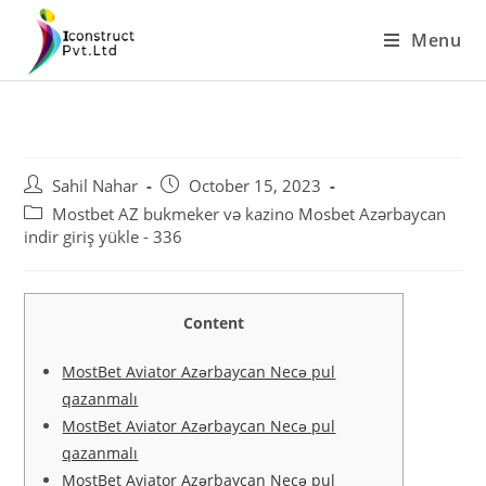
Skip
Menu
to
content
Post
Post
Sahil Nahar
October 15, 2023
author:
published:
Post
Mostbet AZ bukmeker və kazino Mosbet Azərbaycan
category:
indir giriş yükle - 336
Content
MostBet Aviator Azərbaycan Necə pul
qazanmalı
MostBet Aviator Azərbaycan Necə pul
qazanmalı
MostBet Aviator Azərbaycan Necə pul