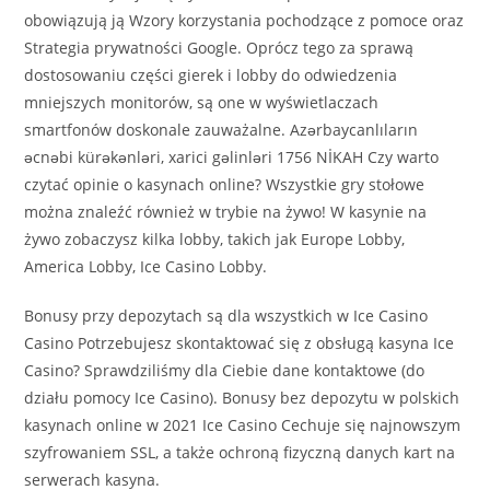
obowiązują ją Wzory korzystania pochodzące z pomoce oraz
Strategia prywatności Google. Oprócz tego za sprawą
dostosowaniu części gierek i lobby do odwiedzenia
mniejszych monitorów, są one w wyświetlaczach
smartfonów doskonale zauważalne. Azərbaycanlıların
əcnəbi kürəkənləri, xarici gəlinləri 1756 NİKAH Czy warto
czytać opinie o kasynach online? Wszystkie gry stołowe
można znaleźć również w trybie na żywo! W kasynie na
żywo zobaczysz kilka lobby, takich jak Europe Lobby,
America Lobby, Ice Casino Lobby.
Bonusy przy depozytach są dla wszystkich w Ice Casino
Casino Potrzebujesz skontaktować się z obsługą kasyna Ice
Casino? Sprawdziliśmy dla Ciebie dane kontaktowe (do
działu pomocy Ice Casino). Bonusy bez depozytu w polskich
kasynach online w 2021 Ice Casino Cechuje się najnowszym
szyfrowaniem SSL, a także ochroną fizyczną danych kart na
serwerach kasyna.