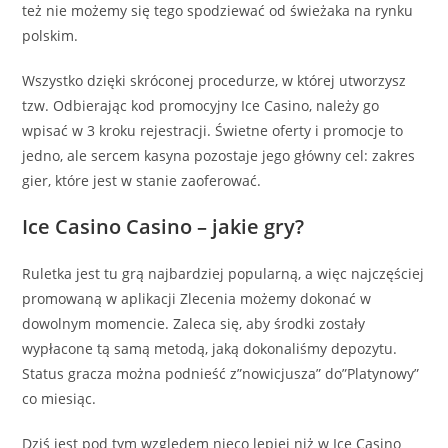
też nie możemy się tego spodziewać od świeżaka na rynku
polskim.
Wszystko dzięki skróconej procedurze, w której utworzysz
tzw. Odbierając kod promocyjny Ice Casino, należy go
wpisać w 3 kroku rejestracji. Świetne oferty i promocje to
jedno, ale sercem kasyna pozostaje jego główny cel: zakres
gier, które jest w stanie zaoferować.
Ice Casino Casino – jakie gry?
Ruletka jest tu grą najbardziej popularną, a więc najczęściej
promowaną w aplikacji Zlecenia możemy dokonać w
dowolnym momencie. Zaleca się, aby środki zostały
wypłacone tą samą metodą, jaką dokonaliśmy depozytu.
Status gracza można podnieść z”nowicjusza” do”Platynowy”
co miesiąc.
Dziś jest pod tym względem nieco lepiej niż w Ice Casino