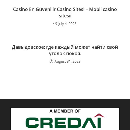
Casino En Güvenilir Casino Sitesi – Mobil casino
sitesii
July 4, 2023
Давыдовское: где каждый может найти свой
уголок покоя.
August 31, 2023