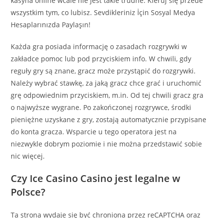
kasyna online wcale nie jest takie trudne. Kieruj się przede
wszystkim tym, co lubisz. Sevdikleriniz İçin Sosyal Medya
Hesaplarınızda Paylaşın!
Każda gra posiada informację o zasadach rozgrywki w
zakładce pomoc lub pod przyciskiem info. W chwili, gdy
reguły gry są znane, gracz może przystąpić do rozgrywki.
Należy wybrać stawkę, za jaką gracz chce grać i uruchomić
grę odpowiednim przyciskiem, m.in. Od tej chwili gracz gra
o najwyższe wygrane. Po zakończonej rozgrywce, środki
pieniężne uzyskane z gry, zostają automatycznie przypisane
do konta gracza. Wsparcie u tego operatora jest na
niezwykle dobrym poziomie i nie można przedstawić sobie
nic więcej.
Czy Ice Casino Casino jest legalne w
Polsce?
Ta strona wydaje się być chroniona przez reCAPTCHA oraz