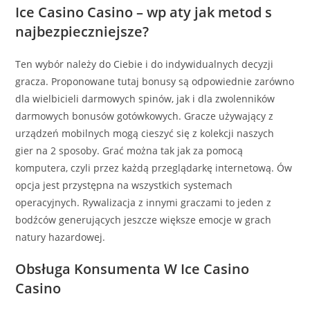
Ice Casino Casino – wp aty jak metod s
najbezpieczniejsze?
Ten wybór należy do Ciebie i do indywidualnych decyzji
gracza. Proponowane tutaj bonusy są odpowiednie zarówno
dla wielbicieli darmowych spinów, jak i dla zwolenników
darmowych bonusów gotówkowych. Gracze używający z
urządzeń mobilnych mogą cieszyć się z kolekcji naszych
gier na 2 sposoby. Grać można tak jak za pomocą
komputera, czyli przez każdą przeglądarkę internetową. Ów
opcja jest przystępna na wszystkich systemach
operacyjnych. Rywalizacja z innymi graczami to jeden z
bodźców generujących jeszcze większe emocje w grach
natury hazardowej.
Obsługa Konsumenta W Ice Casino
Casino