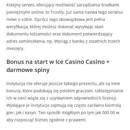
Kolejny serwis, oferujący możliwość zarządzania środkami
pieniężnymi online, to Trustly. Już sama nazwa tego serwisu
mówi o sobie. Oprócz tego obowiązkowa jest pełna
weryfikacja, której możesz dokonać wysyłając skan
dokumentu tożsamości oraz dokument potwierdzający
adres zamieszkania, np. Wyciąg z banku z ostatnich trzech
miesięcy.
Bonus na start w Ice Casino Casino +
darmowe spiny
Instytucja nie oferuje jeszcze takiego prezentu, ale są inne
bonusy, które podobają się polskim graczom. Udostępnianie
ich w sieci wiąże się z uzyskaniem odpowiednich licencji.
Wydające je instytucje zajmują się często zarówno kontrolą
gier, jak i kasyn. Ten sposób mógłbym po tym jak 000 00 w
aby rozpocząć biznes zgodnie z prawem!