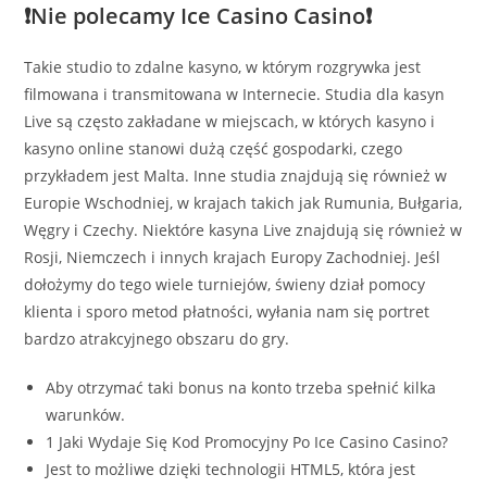
❗Nie polecamy Ice Casino Casino❗
Takie studio to zdalne kasyno, w którym rozgrywka jest
filmowana i transmitowana w Internecie. Studia dla kasyn
Live są często zakładane w miejscach, w których kasyno i
kasyno online stanowi dużą część gospodarki, czego
przykładem jest Malta. Inne studia znajdują się również w
Europie Wschodniej, w krajach takich jak Rumunia, Bułgaria,
Węgry i Czechy. Niektóre kasyna Live znajdują się również w
Rosji, Niemczech i innych krajach Europy Zachodniej. Jeśl
dołożymy do tego wiele turniejów, świeny dział pomocy
klienta i sporo metod płatności, wyłania nam się portret
bardzo atrakcyjnego obszaru do gry.
Aby otrzymać taki bonus na konto trzeba spełnić kilka
warunków.
1 Jaki Wydaje Się Kod Promocyjny Po Ice Casino Casino?
Jest to możliwe dzięki technologii HTML5, która jest