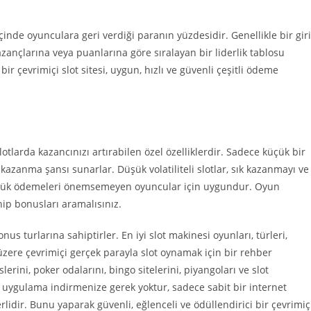
inde oyunculara geri verdiği paranın yüzdesidir. Genellikle bir gir
ançlarına veya puanlarına göre sıralayan bir liderlik tablosu
r çevrimiçi slot sitesi, uygun, hızlı ve güvenli çeşitli ödeme
otlarda kazancınızı artırabilen özel özelliklerdir. Sadece küçük bir
kazanma şansı sunarlar. Düşük volatiliteli slotlar, sık kazanmayı ve
üçük ödemeleri önemsemeyen oyuncular için uygundur. Oyun
hip bonusları aramalısınız.
nus turlarına sahiptirler. En iyi slot makinesi oyunları, türleri,
 üzere çevrimiçi gerçek parayla slot oynamak için bir rehber
erini, poker odalarını, bingo sitelerini, piyangoları ve slot
ya uygulama indirmenize gerek yoktur, sadece sabit bir internet
lidir. Bunu yaparak güvenli, eğlenceli ve ödüllendirici bir çevrimiç