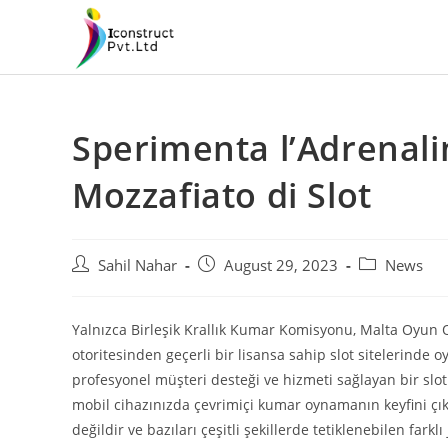
Skip
to
content
Sperimenta l’Adrenalin
Mozzafiato di Slot
Post
Post
Post
Sahil Nahar
August 29, 2023
News
author:
published:
category:
Yalnızca Birleşik Krallık Kumar Komisyonu, Malta Oyun 
otoritesinden geçerli bir lisansa sahip slot sitelerinde o
profesyonel müşteri desteği ve hizmeti sağlayan bir slot 
mobil cihazınızda çevrimiçi kumar oynamanın keyfini çık
değildir ve bazıları çeşitli şekillerde tetiklenebilen fark