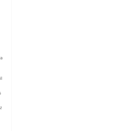
ya
il
s
iz