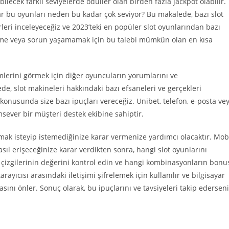
ilecek farklı seviyelerde ödüller olan birden fazla jackpot olabilir.
lar bu oyunları neden bu kadar çok seviyor? Bu makalede, bazı slot
leri inceleyeceğiz ve 2023’teki en popüler slot oyunlarından bazı
cikme veya sorun yaşamamak için bu talebi mümkün olan en kısa
imlerini görmek için diğer oyuncuların yorumlarını ve
de, slot makineleri hakkındaki bazı efsaneleri ve gerçekleri
 konusunda size bazı ipuçları vereceğiz. Unibet, telefon, e-posta ve
sever bir müşteri destek ekibine sahiptir.
lmak isteyip istemediğinize karar vermenize yardımcı olacaktır. Mob
asıl erişeceğinize karar verdikten sonra, hangi slot oyunlarını
çizgilerinin değerini kontrol edin ve hangi kombinasyonların bonu
 tarayıcısı arasındaki iletişimi şifrelemek için kullanılır ve bilgisayar
sını önler. Sonuç olarak, bu ipuçlarını ve tavsiyeleri takip edersen