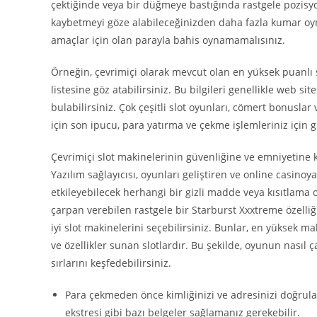
çektiğinde veya bir düğmeye bastığında rastgele pozisyo
kaybetmeyi göze alabileceğinizden daha fazla kumar oy
amaçlar için olan parayla bahis oynamamalısınız.
Örneğin, çevrimiçi olarak mevcut olan en yüksek puanlı slo
listesine göz atabilirsiniz. Bu bilgileri genellikle web 
bulabilirsiniz. Çok çeşitli slot oyunları, cömert bonusla
için son ipucu, para yatırma ve çekme işlemleriniz için 
Çevrimiçi slot makinelerinin güvenliğine ve emniyetine k
Yazılım sağlayıcısı, oyunları geliştiren ve online casinoy
etkileyebilecek herhangi bir gizli madde veya kısıtlama 
çarpan verebilen rastgele bir Starburst Xxxtreme özelliği
iyi slot makinelerini seçebilirsiniz. Bunlar, en yükse
ve özellikler sunan slotlardır. Bu şekilde, oyunun nasıl ça
sırlarını keşfedebilirsiniz.
Para çekmeden önce kimliğinizi ve adresinizi doğrulama
ekstresi gibi bazı belgeler sağlamanız gerekebilir.