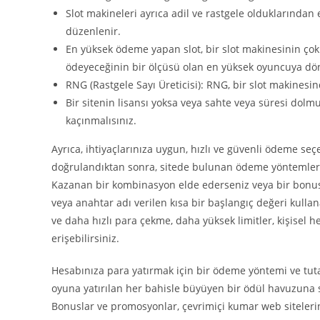
Slot makineleri ayrıca adil ve rastgele olduklarından 
düzenlenir.
En yüksek ödeme yapan slot, bir slot makinesinin ç
ödeyeceğinin bir ölçüsü olan en yüksek oyuncuya dön
RNG (Rastgele Sayı Üreticisi): RNG, bir slot makines
Bir sitenin lisansı yoksa veya sahte veya süresi dolm
kaçınmalısınız.
Ayrıca, ihtiyaçlarınıza uygun, hızlı ve güvenli ödeme seç
doğrulandıktan sonra, sitede bulunan ödeme yöntemlerind
Kazanan bir kombinasyon elde ederseniz veya bir bonus ö
veya anahtar adı verilen kısa bir başlangıç değeri kullan
ve daha hızlı para çekme, daha yüksek limitler, kişisel he
erişebilirsiniz.
Hesabınıza para yatırmak için bir ödeme yöntemi ve tut
oyuna yatırılan her bahisle büyüyen bir ödül havuzuna sa
Bonuslar ve promosyonlar, çevrimiçi kumar web sitelerin