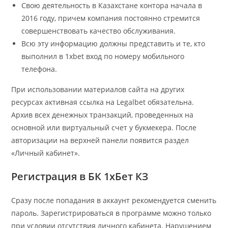
Свою деятельность в Казахстане контора начала в
2016 году, причем компания постоянно стремится
совершенствовать качество обслуживания.
Всю эту информацию должны представить и те, кто
выполнил в 1xbet вход по номеру мобильного
телефона.
При использовании материалов сайта на других
ресурсах активная ссылка на Legalbet обязательна.
Архив всех денежных транзакций, проведенных на
основной или виртуальный счет у букмекера. После
авторизации на верхней панели появится раздел
«Личный кабинет».
Регистрация в БК 1хБет КЗ
Сразу после попадания в аккаунт рекомендуется сменить
пароль. Зарегистрироваться в программе можно только
при условии отсутствия личного кабинета. Нарушением