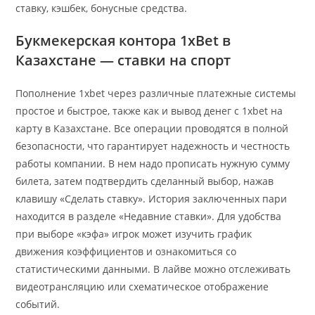
ставку, кэшбек, бонусные средства.
Букмекерская контора 1xBet в
Казахстане — ставки на спорт
Пополнение 1xbet через различные платежные системы
простое и быстрое, также как и вывод денег с 1xbet на
карту в Казахстане. Все операции проводятся в полной
безопасности, что гарантирует надежность и честность
работы компании. В нем надо прописать нужную сумму
билета, затем подтвердить сделанный выбор, нажав
клавишу «Сделать ставку». История заключенных пари
находится в разделе «Недавние ставки». Для удобства
при выборе «кэфа» игрок может изучить график
движения коэффициентов и ознакомиться со
статистическими данными. В лайве можно отслеживать
видеотрансляцию или схематическое отображение
событий.