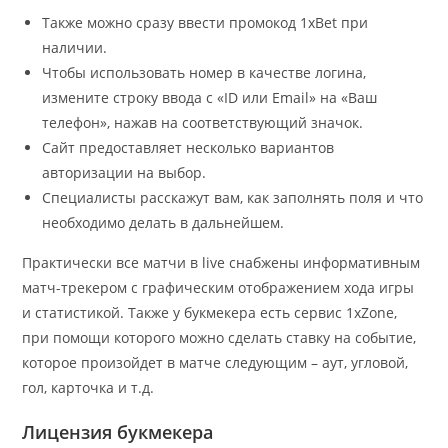
Также можно сразу ввести промокод 1xBet при
наличии.
Чтобы использовать номер в качестве логина,
измените строку ввода с «ID или Email» на «Ваш
телефон», нажав на соответствующий значок.
Сайт предоставляет несколько вариантов
авторизации на выбор.
Специалисты расскажут вам, как заполнять поля и что
необходимо делать в дальнейшем.
Практически все матчи в live снабжены информативным
матч-трекером с графическим отображением хода игры
и статистикой. Также у букмекера есть сервис 1xZone,
при помощи которого можно сделать ставку на событие,
которое произойдет в матче следующим – аут, угловой,
гол, карточка и т.д.
Лицензия букмекера