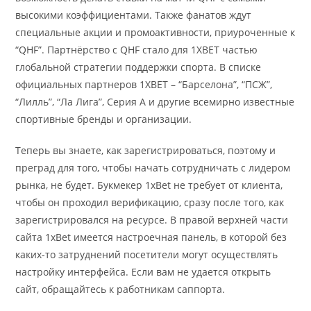
высокими коэффициентами. Также фанатов ждут
специальные акции и промоактивности, приуроченные к
“QHF”. Партнёрство с QHF стало для 1XBET частью
глобальной стратегии поддержки спорта. В списке
официальных партнеров 1XBET – “Барселона”, “ПСЖ”,
“Лилль”, “Ла Лига”, Серия А и другие всемирно известные
спортивные бренды и организации.
Теперь вы знаете, как зарегистрироваться, поэтому и
преград для того, чтобы начать сотрудничать с лидером
рынка, не будет. Букмекер 1xBet не требует от клиента,
чтобы он проходил верификацию, сразу после того, как
зарегистрировался на ресурсе. В правой верхней части
сайта 1xBet имеется настроечная панель, в которой без
каких-то затруднений посетители могут осуществлять
настройку интерфейса. Если вам не удается открыть
сайт, обращайтесь к работникам саппорта.