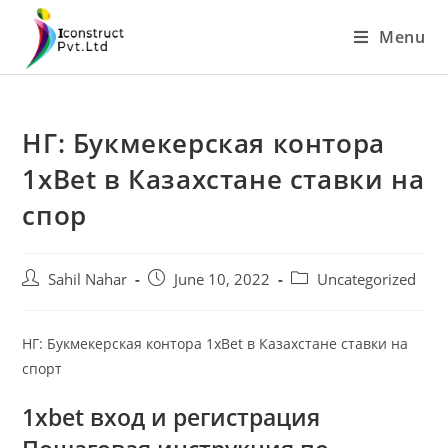
Skip
Menu
to
content
НГ: Букмекерская контора
1xBet в Казахстане ставки на
спор
Post
Post
Post
Sahil Nahar
June 10, 2022
Uncategorized
author:
published:
category:
НГ: Букмекерская контора 1xBet в Казахстане ставки на
спорт
1xbet вход и регистрация