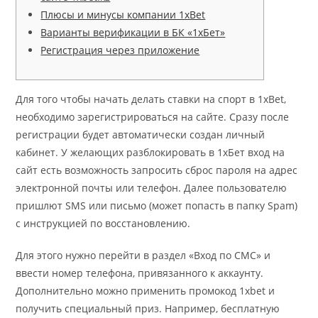
Плюсы и минусы компании 1xBet
Варианты верификации в БК «1хБет»
Регистрация через приложение
Для того чтобы начать делать ставки на спорт в 1xBet,
необходимо зарегистрироваться на сайте. Сразу после
регистрации будет автоматически создан личный
кабинет. У желающих разблокировать в 1хБет вход на
сайт есть возможность запросить сброс пароля на адрес
электронной почты или телефон. Далее пользователю
пришлют SMS или письмо (может попасть в папку Spam)
с инструкцией по восстановлению.
Для этого нужно перейти в раздел «Вход по СМС» и
ввести номер телефона, привязанного к аккаунту.
Дополнительно можно применить промокод 1xbet и
получить специальный приз. Например, бесплатную