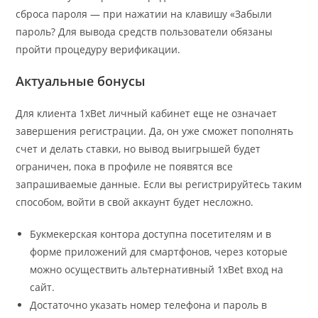
сброса пароля — при нажатии на клавишу «Забыли
пароль? Для вывода средств пользователи обязаны
пройти процедуру верификации.
Актуальные бонусы
Для клиента 1xBet личный кабинет еще не означает
завершения регистрации. Да, он уже сможет пополнять
счет и делать ставки, но вывод выигрышей будет
ограничен, пока в профиле не появятся все
запрашиваемые данные. Если вы регистрируйтесь таким
способом, войти в свой аккаунт будет несложно.
Букмекерская контора доступна посетителям и в
форме приложений для смартфонов, через которые
можно осуществить альтернативный 1xBet вход на
сайт.
Достаточно указать номер телефона и пароль в