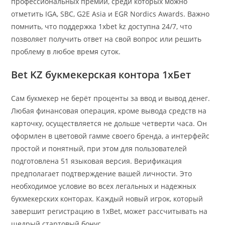
профессиональных премий, среди которых можно
отметить IGA, SBC, G2E Asia и EGR Nordics Awards. Важно
помнить, что поддержка 1xbet kz доступна 24/7, что
позволяет получить ответ на свой вопрос или решить
проблему в любое время суток.
Bet KZ букмекерская контора 1хБет
Сам букмекер не берёт проценты за ввод и вывод денег.
Любая финансовая операция, кроме вывода средств на
карточку, осуществляется не дольше четверти часа. Он
оформлен в цветовой гамме своего бренда, а интерфейс
простой и понятный, при этом для пользователей
подготовлена 51 языковая версия. Верификация
предполагает подтверждение вашей личности. Это
необходимое условие во всех легальных и надежных
букмекерских конторах. Каждый новый игрок, который
завершит регистрацию в 1xBet, может рассчитывать на
щедрый стартовый бонус.