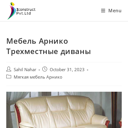
Skip
Menu
to
content
Мебель Арнико
Трехместные диваны
Post
Post
Sahil Nahar
October 31, 2023
author:
published:
Post
Мягкая мебель Арнико
category: