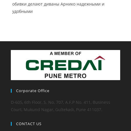
обивки делают диваны Арнико надежными и
удобными
Corporate Office
D-605, 6th Floor, S. No. 707, A.F.P No. 411, Business
Court, Mukund Nagar, Gultekadi, Pune 411037.
CONTACT US