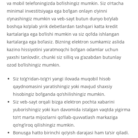
va mobil telefoningizda bo’lishingiz mumkin. Siz o’rtacha
minimal investitsiyaga ega bo’lgan onlayn o’yinni
o’ynashingiz mumkin va veb-sayt butun dunyo bo’ylab
boshqa ko’plab yirik debetlardan tashqari katta kredit
kartalariga ega bo’lishi mumkin va siz qo’lda ishlangan
kartalarga ega bo’lasiz. Bizning elektron sumkamiz aslida
kazino hissiyotini yaratmoqchi bo’lgan odamlar uchun
yaxshi tanlovdir, chunki siz silliq va g’azabdan butunlay
ozod bo’lishingiz mumkin.
Siz to’g’ridan-to’g’ri yangi ilovada muqobil hisob
qaydnomasini yaratishingiz yoki mavjud shaxsiy
hisobingiz bo’lganda qo’shilishingiz mumkin.
Siz veb-sayt orqali bizga elektron pochta xabarini
yuborishingiz yoki kun davomida istalgan vaqtda yigirma
to’rt marta mijozlarni qo’llab-quvvatlash markaziga
qo’ng’iroq qilishingiz mumkin.
Bonusga hatto birinchi qo’yish darajasi ham ta’sir qiladi.