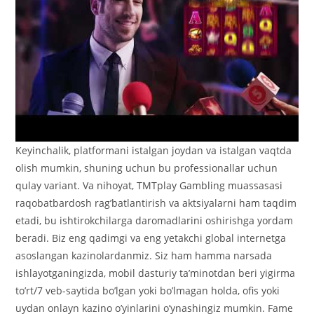
Keyinchalik, platformani istalgan joydan va istalgan vaqtda
olish mumkin, shuning uchun bu professionallar uchun
qulay variant. Va nihoyat, TMTplay Gambling muassasasi
raqobatbardosh rag’batlantirish va aktsiyalarni ham taqdim
etadi, bu ishtirokchilarga daromadlarini oshirishga yordam
beradi. Biz eng qadimgi va eng yetakchi global internetga
asoslangan kazinolardanmiz. Siz ham hamma narsada
ishlayotganingizda, mobil dasturiy ta’minotdan beri yigirma
to’rt/7 veb-saytida bo’lgan yoki bo’lmagan holda, ofis yoki
uydan onlayn kazino o’yinlarini o’ynashingiz mumkin. Fame