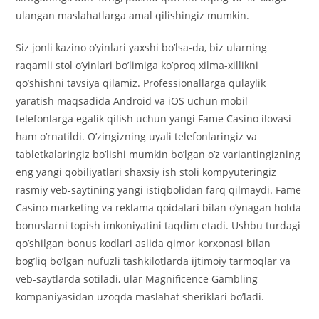
ulangan maslahatlarga amal qilishingiz mumkin.
Siz jonli kazino o’yinlari yaxshi bo’lsa-da, biz ularning
raqamli stol o’yinlari bo’limiga ko’proq xilma-xillikni
qo’shishni tavsiya qilamiz. Professionallarga qulaylik
yaratish maqsadida Android va iOS uchun mobil
telefonlarga egalik qilish uchun yangi Fame Casino ilovasi
ham o’rnatildi. O’zingizning uyali telefonlaringiz va
tabletkalaringiz bo’lishi mumkin bo’lgan o’z variantingizning
eng yangi qobiliyatlari shaxsiy ish stoli kompyuteringiz
rasmiy veb-saytining yangi istiqbolidan farq qilmaydi. Fame
Casino marketing va reklama qoidalari bilan o’ynagan holda
bonuslarni topish imkoniyatini taqdim etadi. Ushbu turdagi
qo’shilgan bonus kodlari aslida qimor korxonasi bilan
bog’liq bo’lgan nufuzli tashkilotlarda ijtimoiy tarmoqlar va
veb-saytlarda sotiladi, ular Magnificence Gambling
kompaniyasidan uzoqda maslahat sheriklari bo’ladi.