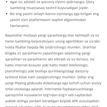
Agar siz adolatli va qonuniy o’yinni qidirsangiz, Glory
Gambling muassasasi tashrif buyuradigan joydir.
Biz eng yaxshi onlayn kazino o’yinlariga ega bo’lgan eng
yaxshi o’yin platformasini taqdim etganimizdan
faxrlanamiz.
Bayonotlar mutlaqo yangi qarashlarga mos kelmaydi va siz
Fame Gambling korporatsiyasi, uning agentliklari va siz/aks
holda filiallar haqida fikr bildirishingiz mumkin. Sharhlar
blogda o’z qarashlarini joylashtirgan odamning yangi
qarashlari va qarashlarini aks ettiradi va siz ko’rasiz. Siz
hatto internet-brauzer yoki hatto mobil telefoningiz,
planshetingiz yoki boshqa qurilmangizdagi dasturiy
ta’minot bilan ham zavqlanishingiz mumkin. Dollar eng
yangi Playing globusda do’konlarga ega bo’lish uchun asosiy
to’lov vositasiga aylandi. Internetda foydalanuvchilarga
qaroqchilik nusxalarini to’g’ridan-to’g’ri veb-saytlardan
yuklab olishga yordam beradigan ko’plab APK xususiyatlari
mavjud. Shunday qilib, huquqiy muammolarni oldini olish