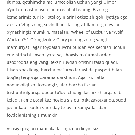
Iltimos, qo’shimcha ma’lumot olish uchun yangi Qimor
o’yinlari mashinasi bilan maslahatlashing. Bizning
kemalarimiz turli xil stol o’yinlarini o’tkazish qobiliyatiga ega
va siz o’zingizning sevimli portlaringiz bilan birga uyalar
o’ynashingiz mumkin, masalan, “Wheel of Luck®” va “Wolf
Work on™”. O’zingizning Glory pubingizning yangi
ma’muriyati, agar foydalanuvchi puldan voz kechish uchun
eng birinchi ilovani yaratsa, shaxsiy ma’lumotlardan
uzoqroqda eng yangi tekshiruvdan o’tishni talab qiladi.
Hisob shaklidagi barcha ma’lumotlar aslida pasport bilan
bog’liq tergovga qarama-qarshidir. Agar siz bitta
nomuvofiqlikni topsangiz, ular barcha fikrlar
tushuntirilgunga qadar to’lov ichidagi kechikishlarga olib
keladi. Fame Local kazinosida siz pul o’tkazayotganda, xuddi
joylar kabi, xuddi shunday to’lov imkoniyatlaridan
foydalanishingiz mumkin.
Asosiy qo’ygan mamlakatlaringizdan keyin siz