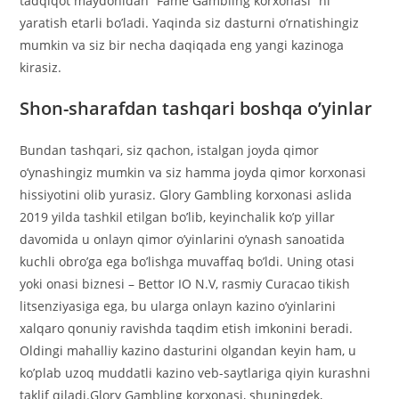
tadqiqot maydonidan “Fame Gambling korxonasi” ni
yaratish etarli bo’ladi. Yaqinda siz dasturni o’rnatishingiz
mumkin va siz bir necha daqiqada eng yangi kazinoga
kirasiz.
Shon-sharafdan tashqari boshqa o’yinlar
Bundan tashqari, siz qachon, istalgan joyda qimor
o’ynashingiz mumkin va siz hamma joyda qimor korxonasi
hissiyotini olib yurasiz. Glory Gambling korxonasi aslida
2019 yilda tashkil etilgan bo’lib, keyinchalik ko’p yillar
davomida u onlayn qimor o’yinlarini o’ynash sanoatida
kuchli obro’ga ega bo’lishga muvaffaq bo’ldi. Uning otasi
yoki onasi biznesi – Bettor IO N.V, rasmiy Curacao tikish
litsenziyasiga ega, bu ularga onlayn kazino o’yinlarini
xalqaro qonuniy ravishda taqdim etish imkonini beradi.
Oldingi mahalliy kazino dasturini olgandan keyin ham, u
ko’plab uzoq muddatli kazino veb-saytlariga qiyin kurashni
taklif qiladi.Glory Gambling korxonasi, shuningdek,