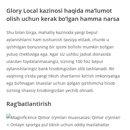
Glory Local kazinosi haqida ma’lumot
olish uchun kerak bo’lgan hamma narsa
Shu bilan birga, mahalliy kazinoda yangi bepul
aylanishlarni ham tushunish tavsiya etiladi, chunki u
qo’shilgan bonusning bir qismi bo’lishi mumkin bo’lgan
yutuq chekloviga ega. Agar siz ushbu jadval doirasida
ulardan foydalanmasangiz, sizning 100 foiz bepul
aylanishlaringiz bank hisobingizdan olib tashlanadi. Bir
vaqtning o’zida yangi tikish shartlarini ko’rish imkoniyatiga
ega bo’lmagan shaxslar uchun qolgan qo’shimcha hisob
sizning shaxsiy hisobingizdan yechib olinadi.
Rag’batlantirish