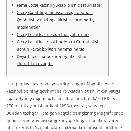
Fame Local kazino yuklab olish dasturi (apk)
Glory Gambling muassasasiga obuna –
Qo’shilish va tizimga kirish uchun oddiy
maslahatlar
Glory Local kazinosida faoliyat turlari
Glory Local kazinosi haqida ma’lumot olish
uchun kerak bo’lgan hamma narsa
Deyarli barcha boshqa o’yinlar Shon-
sharafdan uzoqda
Har qanday ajoyib onlayn kazino singari, Magnificence
kazinosi o’zining qo’shimcha ro’yxatdan o’tish imkoniyatiga
ega bo’lgan yangi mijozlarni jalb qiladi, bu 26,100 BDT va
250 bepul aylanishlar kabi 125% mos rag’batga ega.
Bundan tashqari, istalgan vaqtda o’zingizning Magnificence
qimor korporativ hisobingizni yopishingiz mumkin. Nima
qilish kerak bo’lsa, mijozlarga xizmat ko’rsatuvchi tarkibni e-