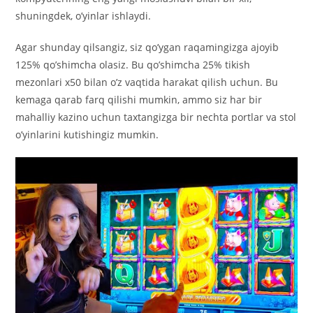
shuningdek, o’yinlar ishlaydi.
Agar shunday qilsangiz, siz qo’ygan raqamingizga ajoyib
125% qo’shimcha olasiz. Bu qo’shimcha 25% tikish
mezonlari x50 bilan o’z vaqtida harakat qilish uchun. Bu
kemaga qarab farq qilishi mumkin, ammo siz har bir
mahalliy kazino uchun taxtangizga bir nechta portlar va stol
o’yinlarini kutishingiz mumkin.