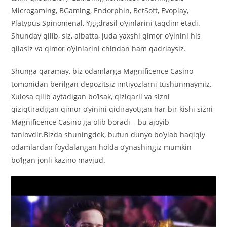
Microgaming, BGaming, Endorphin, BetSoft, Evoplay,
Platypus Spinomenal, Yggdrasil o’yinlarini taqdim etadi.
Shunday qilib, siz, albatta, juda yaxshi qimor o’yinini his
qilasiz va qimor o’yinlarini chindan ham qadrlaysiz.
Shunga qaramay, biz odamlarga Magnificence Casino
tomonidan berilgan depozitsiz imtiyozlarni tushunmaymiz.
Xulosa qilib aytadigan bo’lsak, qiziqarli va sizni
qiziqtiradigan qimor o’yinini qidirayotgan har bir kishi sizni
Magnificence Casino ga olib boradi – bu ajoyib
tanlovdir.Bizda shuningdek, butun dunyo bo’ylab haqiqiy
odamlardan foydalangan holda o’ynashingiz mumkin
bo’lgan jonli kazino mavjud.