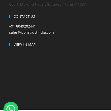
Court, Mukund Nagar, Gultekadi, Pune 411037.
CONTACT US
+91 8049202441
sales@iconstructindia.com
VIEW IN MAP