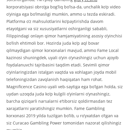
korporatsiyasi obro’ga bog’liq bo’lsa-da, unchalik ko’p video
o’yiniga ega bo’lmasligi mumkin, ammo u tezda eskiradi.
Platforma o’z mahsulotlarini ko’paytirishda davom
etayotgani va siz xususiyatlarni oshirganligi sababli,
Filippindagi onlayn qimor hamjamiyatining asosiy o’yinchisi
bo’lish ehtimoli bor. Hozirda juda ko’p aql bovar
qilmaydigan qimor korxonalari mavjud, ammo Fame Local
kazinosi shuningdek, uyali o’yin o’ynashingiz uchun ajoyib
foydalanuvchi tajribasini taqdim etadi. Sevimli qimor
o’yinlaringizdan istalgan vaqtda va xohlagan joyda mobil
telefoningizdan zavqlanish haqiqatan ham rohat.
Magnificence Casino uyali veb-saytiga ega bo’lgan holda, siz
uydan uzoqda juda ko’p kulgili o’yinlarni o’ynashingiz,
barcha qiziqarli narsalarni e’tiborsiz qoldirmasdan tez
xarajatlarni yaratishingiz mumkin. Fame Gambling
korxonasi 2019 yilda tuzilgan bo’lib, u ro’yxatdan o’tgan va
siz Curacao Gambling Power tomonidan nazorat qilishingiz