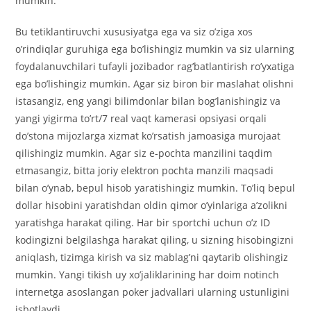
mumkin.
Bu tetiklantiruvchi xususiyatga ega va siz o’ziga xos
o’rindiqlar guruhiga ega bo’lishingiz mumkin va siz ularning
foydalanuvchilari tufayli jozibador rag’batlantirish ro’yxatiga
ega bo’lishingiz mumkin. Agar siz biron bir maslahat olishni
istasangiz, eng yangi bilimdonlar bilan bog’lanishingiz va
yangi yigirma to’rt/7 real vaqt kamerasi opsiyasi orqali
do’stona mijozlarga xizmat ko’rsatish jamoasiga murojaat
qilishingiz mumkin. Agar siz e-pochta manzilini taqdim
etmasangiz, bitta joriy elektron pochta manzili maqsadi
bilan o’ynab, bepul hisob yaratishingiz mumkin. To’liq bepul
dollar hisobini yaratishdan oldin qimor o’yinlariga a’zolikni
yaratishga harakat qiling. Har bir sportchi uchun o’z ID
kodingizni belgilashga harakat qiling, u sizning hisobingizni
aniqlash, tizimga kirish va siz mablag’ni qaytarib olishingiz
mumkin. Yangi tikish uy xo’jaliklarining har doim notinch
internetga asoslangan poker jadvallari ularning ustunligini
isbotlaydi.