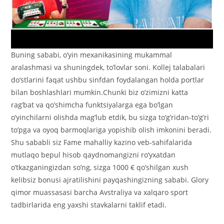
Buning sababi, o’yin mexanikasining mukammal
aralashmasi va shuningdek, to’lovlar soni. Kollej talabalari
do’stlarini faqat ushbu sinfdan foydalangan holda portlar
bilan boshlashlari mumkin.Chunki biz o’zimizni katta
rag’bat va qo’shimcha funktsiyalarga ega bo’lgan
o’yinchilarni olishda mag’lub etdik, bu sizga to’g’ridan-to’g’ri
to’pga va oyoq barmoqlariga yopishib olish imkonini beradi.
Shu sababli siz Fame mahalliy kazino veb-sahifalarida
mutlaqo bepul hisob qaydnomangizni ro’yxatdan
o’tkazganingizdan so’ng, sizga 1000 € qo’shilgan xush
kelibsiz bonusi ajratilishini payqashingizning sababi. Glory
qimor muassasasi barcha Avstraliya va xalqaro sport
tadbirlarida eng yaxshi stavkalarni taklif etadi.