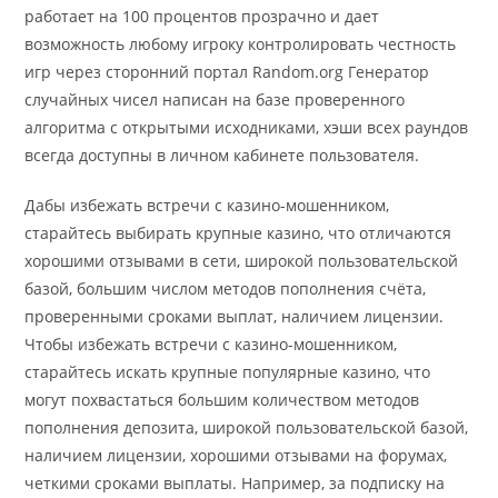
работает на 100 процентов прозрачно и дает
возможность любому игроку контролировать честность
игр через сторонний портал Random.org Генератор
случайных чисел написан на базе проверенного
алгоритма с открытыми исходниками, хэши всех раундов
всегда доступны в личном кабинете пользователя.
Дабы избежать встречи с казино-мошенником,
старайтесь выбирать крупные казино, что отличаются
хорошими отзывами в сети, широкой пользовательской
базой, большим числом методов пополнения счёта,
проверенными сроками выплат, наличием лицензии.
Чтобы избежать встречи с казино-мошенником,
старайтесь искать крупные популярные казино, что
могут похвастаться большим количеством методов
пополнения депозита, широкой пользовательской базой,
наличием лицензии, хорошими отзывами на форумах,
четкими сроками выплаты. Например, за подписку на