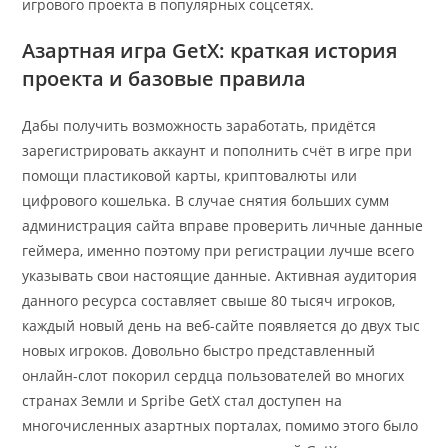
игрового проекта в популярных соцсетях.
Азартная игра GetX: краткая история
проекта и базовые правила
Дабы получить возможность заработать, придётся
зарегистрировать аккаунт и пополнить счёт в игре при
помощи пластиковой карты, криптовалюты или
цифрового кошелька. В случае снятия больших сумм
администрация сайта вправе проверить личные данные
геймера, именно поэтому при регистрации лучше всего
указывать свои настоящие данные. Активная аудитория
данного ресурса составляет свыше 80 тысяч игроков,
каждый новый день на веб-сайте появляется до двух тыс
новых игроков. Довольно быстро представленный
онлайн-слот покорил сердца пользователей во многих
странах Земли и Spribe GetX стал доступен на
многочисленных азартных порталах, помимо этого было