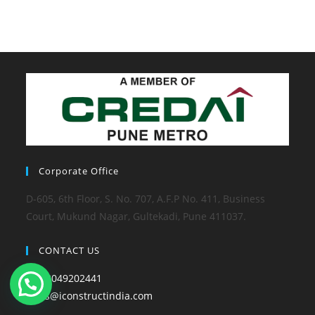
Corporate Office
D-605, 6th Floor, S. No. 707, A.F.P No. 411, Business
Court, Mukund Nagar, Gultekadi, Pune 411037.
CONTACT US
+91 8049202441
sales@iconstructindia.com