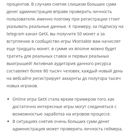
процентов. В случаях снятия слишком больших сумм
денег администрация вправе проверить личность
пользователя, именно поэтому при регистрации стоит
указывать реальные данные. К примеру, за подписку на
telegram канал GetX, вы получите 50 монет а за
вступление в сообщество игры Vkontakte вам начислят
еще тридцать монет, в сумме их вполне можно будет
тратить для реальных ставок и первых реальных
выигрышей! Активная аудитория данного ресурса
составляет более 80 тысяч человек, каждый новый день
на вебсайте регистрирует аккаунты до полутора тысяч
новых игроков.
Online игра GetX стала ярким примером того, как
достаточно интересные игры могут соединяться с
возможностью заработка на игровом процессе.
В ситуациях снятия очень больших сумм денег
администрация может проверить личность геймера,