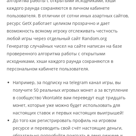
алгоритма работы с открытыми исходниками, хэши
каждого раунда сохраняются в личном кабинете
пользователя. В отличии от сотни иных азартных сайтов,
ресурс GetX работает целиком прозрачно и дает
возможность всякому игроку отслеживать честность
любой игры через отдельный сайт Random.org
Генератор случайных чисел на сайте написан на базе
проверенного алгоритма работы с открытыми
исходниками, хэши каждого раунда сохраняются в
персональном кабинете пользователя.
Например, за подписку на telegram канал игры, вы
получите 50 реальных игровых монет а за вступление
в сообщество Vkontakte вам переведут ещё тридцать
монет, которые уже можно будет использовать для
настоящих ставок и первых настоящих выигрышей!
До того как регистрировать профиль на игровом
ресурсе и переводить свой счёт настоящие деньги,
обязательно попробуйте поиграть в демо режиме и