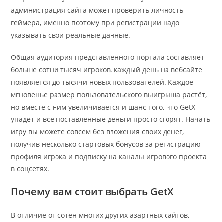
администрация сайта может проверить личность
геймера, именно поэтому при регистрации надо
указывать свои реальные данные.
Общая аудитория представленного портала составляет
больше сотни тысяч игроков, каждый день на вебсайте
появляется до тысячи новых пользователей. Каждое
мгновенье размер пользовательского выигрыша растёт,
но вместе с ним увеличивается и шанс того, что GetX
упадет и все поставленные деньги просто сгорят. Начать
игру вы можете совсем без вложения своих денег,
получив несколько стартовых бонусов за регистрацию
профиля игрока и подписку на каналы игрового проекта
в соцсетях.
Почему вам стоит выбрать GetX
В отличие от сотен многих других азартных сайтов,