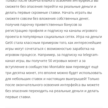
Только после окончательного освоения интерфейса вы
сможете без опасения перейти на реальные деньги и
делать первые скромные ставки. Начать играть вы
сможете совсем без вложения собственных денег,
получив парочку приветственных бонусов за
регистрацию профиля и подписку на каналы игрового
проекта в популярных социальных сетях. Игра на деньги
GetX стала классным примером того, как интереснейшие
игры могут сочетаться с возможностью заработка на
игровом процессе. Например, за подписку на telegram-
канал игры, вы получите 50 игровых монет а за
вступление в сообщество Vkontakte вам переведут ещё
три десятка монет, это вполне можно будет использовать
для небольших ставок и настоящих выигрышей! Только
после окончательного освоения интерфейса вы можете
без опасения переходить на реальные деньги и делать
первые ставки.