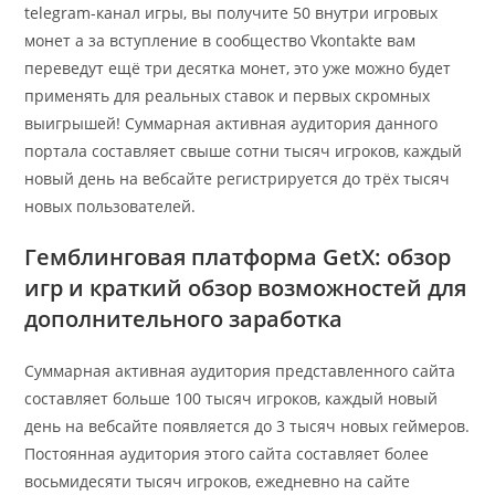
telegram-канал игры, вы получите 50 внутри игровых
монет а за вступление в сообщество Vkontakte вам
переведут ещё три десятка монет, это уже можно будет
применять для реальных ставок и первых скромных
выигрышей! Суммарная активная аудитория данного
портала составляет свыше сотни тысяч игроков, каждый
новый день на вебсайте регистрируется до трёх тысяч
новых пользователей.
Гемблинговая платформа GetX: обзор
игр и краткий обзор возможностей для
дополнительного заработка
Суммарная активная аудитория представленного сайта
составляет больше 100 тысяч игроков, каждый новый
день на вебсайте появляется до 3 тысяч новых геймеров.
Постоянная аудитория этого сайта составляет более
восьмидесяти тысяч игроков, ежедневно на сайте