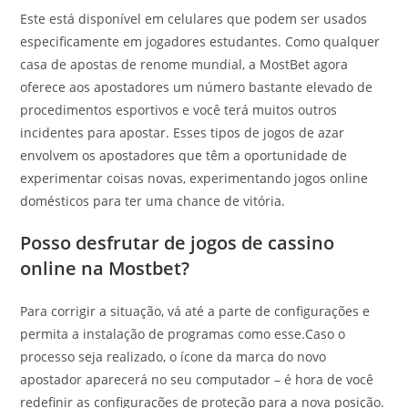
Este está disponível em celulares que podem ser usados ​​
especificamente em jogadores estudantes. Como qualquer
casa de apostas de renome mundial, a MostBet agora
oferece aos apostadores um número bastante elevado de
procedimentos esportivos e você terá muitos outros
incidentes para apostar. Esses tipos de jogos de azar
envolvem os apostadores que têm a oportunidade de
experimentar coisas novas, experimentando jogos online
domésticos para ter uma chance de vitória.
Posso desfrutar de jogos de cassino
online na Mostbet?
Para corrigir a situação, vá até a parte de configurações e
permita a instalação de programas como esse.Caso o
processo seja realizado, o ícone da marca do novo
apostador aparecerá no seu computador – é hora de você
redefinir as configurações de proteção para a nova posição.