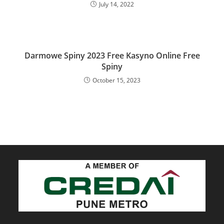
July 14, 2022
Darmowe Spiny 2023 Free Kasyno Online Free
Spiny
October 15, 2023