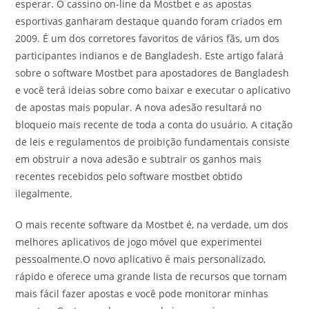
esperar. O cassino on-line da Mostbet e as apostas
esportivas ganharam destaque quando foram criados em
2009. É um dos corretores favoritos de vários fãs, um dos
participantes indianos e de Bangladesh. Este artigo falará
sobre o software Mostbet para apostadores de Bangladesh
e você terá ideias sobre como baixar e executar o aplicativo
de apostas mais popular. A nova adesão resultará no
bloqueio mais recente de toda a conta do usuário. A citação
de leis e regulamentos de proibição fundamentais consiste
em obstruir a nova adesão e subtrair os ganhos mais
recentes recebidos pelo software mostbet obtido
ilegalmente.
O mais recente software da Mostbet é, na verdade, um dos
melhores aplicativos de jogo móvel que experimentei
pessoalmente.O novo aplicativo é mais personalizado,
rápido e oferece uma grande lista de recursos que tornam
mais fácil fazer apostas e você pode monitorar minhas