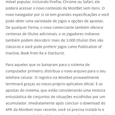
móvel popular, incluindo Firefox, Chrome ou Safari, ele
poderá acessar o novo conteúdo da MostBet sem itens. O
novo navegador por si só tem grandes especificações e você
pode obter uma variedade de jogos e opções de apostas.
De qualquer forma, o novo comerciante também oferece
centenas de títulos adicionais, e os jogadores indianos
também podem descobrir mais de 3.000 títulos! Eles são
clássicos e você pode preferir jogos como Publication of
Inactive, Book from Ra e Starburst.
Para aqueles que os baixaram para o sistema de
computador primeiro, distribua o novo arquivo para o seu
telefone celular. O registro na Mostbet provavelmente
terminará graças ao nosso próprio aplicativo oficial. E as
apostas do sistema, que estão considerando uma mistura
entusiástica de conjuntos de situações escolhidas por um
acumulador. Imediatamente após concluir o download do
APK da Mostbet mais recente, você só precisa instalá-lo e