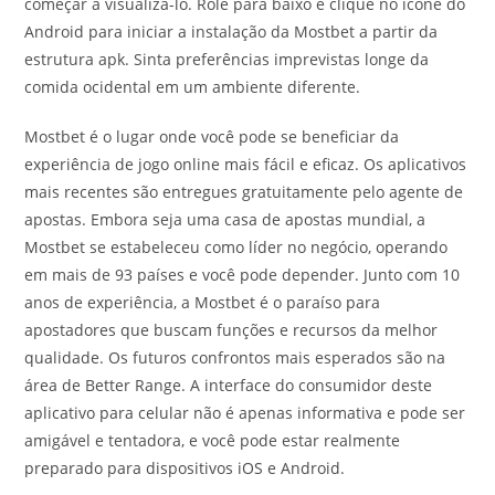
começar a visualizá-lo. Role para baixo e clique no ícone do
Android para iniciar a instalação da Mostbet a partir da
estrutura apk. Sinta preferências imprevistas longe da
comida ocidental em um ambiente diferente.
Mostbet é o lugar onde você pode se beneficiar da
experiência de jogo online mais fácil e eficaz. Os aplicativos
mais recentes são entregues gratuitamente pelo agente de
apostas. Embora seja uma casa de apostas mundial, a
Mostbet se estabeleceu como líder no negócio, operando
em mais de 93 países e você pode depender. Junto com 10
anos de experiência, a Mostbet é o paraíso para
apostadores que buscam funções e recursos da melhor
qualidade. Os futuros confrontos mais esperados são na
área de Better Range. A interface do consumidor deste
aplicativo para celular não é apenas informativa e pode ser
amigável e tentadora, e você pode estar realmente
preparado para dispositivos iOS e Android.