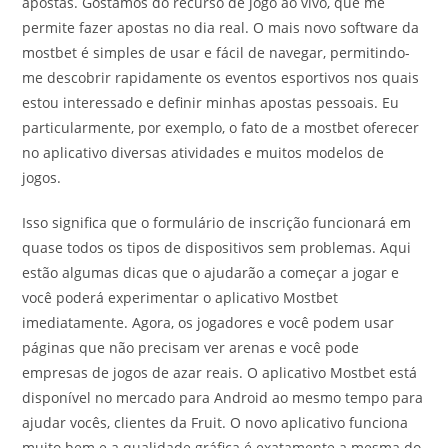
apostas. Gostamos do recurso de jogo ao vivo, que me
permite fazer apostas no dia real. O mais novo software da
mostbet é simples de usar e fácil de navegar, permitindo-
me descobrir rapidamente os eventos esportivos nos quais
estou interessado e definir minhas apostas pessoais. Eu
particularmente, por exemplo, o fato de a mostbet oferecer
no aplicativo diversas atividades e muitos modelos de
jogos.
Isso significa que o formulário de inscrição funcionará em
quase todos os tipos de dispositivos sem problemas. Aqui
estão algumas dicas que o ajudarão a começar a jogar e
você poderá experimentar o aplicativo Mostbet
imediatamente. Agora, os jogadores e você podem usar
páginas que não precisam ver arenas e você pode
empresas de jogos de azar reais. O aplicativo Mostbet está
disponível no mercado para Android ao mesmo tempo para
ajudar vocês, clientes da Fruit. O novo aplicativo funciona
muito bem e a qualidade gráfica é exatamente a mesma do