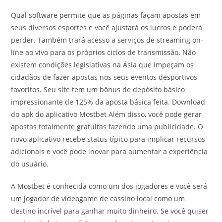
Qual software permite que as páginas façam apostas em
seus diversos esportes e você ajustará os lucros e poderá
perder. Também trará acesso a serviços de streaming on-
line ao vivo para os próprios ciclos de transmissão. Não
existem condições legislativas na Ásia que impeçam os
cidadãos de fazer apostas nos seus eventos desportivos
favoritos. Seu site tem um bônus de depósito básico
impressionante de 125% da aposta básica feita. Download
do apk do aplicativo Mostbet Além disso, você pode gerar
apostas totalmente gratuitas fazendo uma publicidade. O
novo aplicativo recebe status típico para implicar recursos
adicionais e você pode inovar para aumentar a experiência
do usuário.
A Mostbet é conhecida como um dos jogadores e você será
um jogador de videogame de cassino local como um
destino incrível para ganhar muito dinheiro. Se você quiser