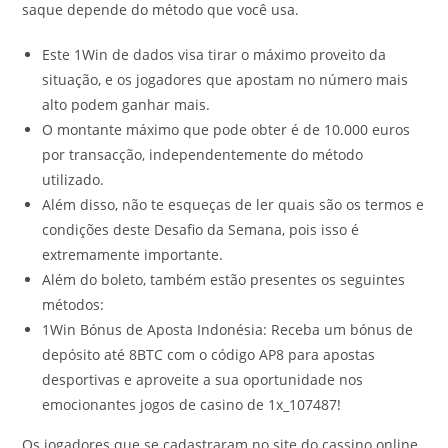
saque depende do método que você usa.
Este 1Win de dados visa tirar o máximo proveito da
situação, e os jogadores que apostam no número mais
alto podem ganhar mais.
O montante máximo que pode obter é de 10.000 euros
por transacção, independentemente do método
utilizado.
Além disso, não te esqueças de ler quais são os termos e
condições deste Desafio da Semana, pois isso é
extremamente importante.
Além do boleto, também estão presentes os seguintes
métodos:
1Win Bónus de Aposta Indonésia: Receba um bónus de
depósito até 8BTC com o código AP8 para apostas
desportivas e aproveite a sua oportunidade nos
emocionantes jogos de casino de 1x_107487!
Os jogadores que se cadastraram no site do cassino online