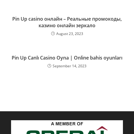
Pin Up casino онлайн – Реальные промокоды,
казино онлайн зеркало
August 23, 2023
Pin Up Canlı Casino Oyna | Online bahis oyunları
September 14, 2023