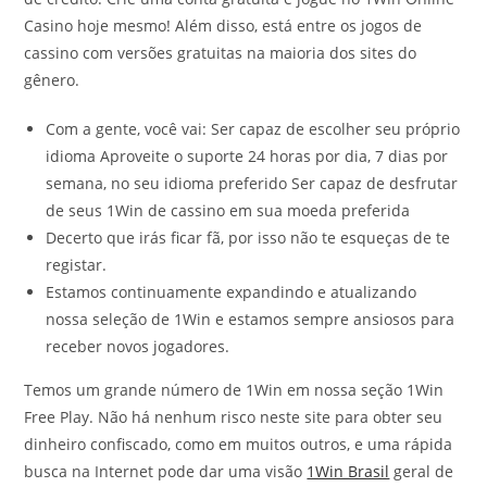
Casino hoje mesmo! Além disso, está entre os jogos de
cassino com versões gratuitas na maioria dos sites do
gênero.
Com a gente, você vai: Ser capaz de escolher seu próprio
idioma Aproveite o suporte 24 horas por dia, 7 dias por
semana, no seu idioma preferido Ser capaz de desfrutar
de seus 1Win de cassino em sua moeda preferida
Decerto que irás ficar fã, por isso não te esqueças de te
registar.
Estamos continuamente expandindo e atualizando
nossa seleção de 1Win e estamos sempre ansiosos para
receber novos jogadores.
Temos um grande número de 1Win em nossa seção 1Win
Free Play. Não há nenhum risco neste site para obter seu
dinheiro confiscado, como em muitos outros, e uma rápida
busca na Internet pode dar uma visão
1Win Brasil
geral de