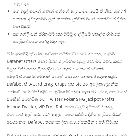
කළ හැක.
මම මුදල් ටොන් ගණන් ගන්නේ නැහැ, මම බයයි ඒ නිසා ඔබට $
පනහක් අවදානමට ලක් කරන්න පුළුවන් මගේ තත්ත්‍වයේ දී එය
ප්‍රමාණවත්.
ත්‍යාගශීලී දැන් පිරිනැමීම් සහ ඔට්ටු ඇල්ලීමේ විකල්ප රාශියක්
ජනප්‍රියත්වයට හේතු වනු ඇත.
පිරිනැමීමේදී ප්‍රචාරණ කටයුතු සම්බන්ධයෙන් ගත් කල, නැවුම්
Dafabet Offers වෙබ් පිටුව සැබවින්ම පුළුල් වේ. මීට පෙර, ඔබට
ඊළඟ වාසි සඳහා ලියාපදිංචි විය හැකිය. කෙසේ වෙතත්
සම්පූර්ණයෙන්ම වෙනත් දෙයක් සොයන බොහෝ දෙනෙකුට,
Dafabet හි 3-Card Brag, Craps සහ Sic Bo, ඉලෙක්ට්‍රොනික
පෝකර් ඔන්ලයින් ක්‍රීඩාව, ආර්කේඩ් ක්‍රීඩා, ලොටෝ ක්‍රීඩා, අතථ්‍යයන්
සමඟින් සමන්විත වේ. Twister Poker SNG Jackpot Profits,
Insane Twister, VIP Free Roll තරඟ වලට අමතරව විශාල
ජයග්‍රහණ ඇති තරඟාවලි ද ඇත. ඔබට සජීවී දේශීය කැසිනෝවක්
අවශ්‍ය නම්, Dafabet තත්‍ය කාලීන ආයෝජකයින් ද එහි සිටියහ.
Dafa ක්‍රියාකාරකම් සඳහා ඔබ නව Betslip වෙත ඇතුළත් කරන මුළු