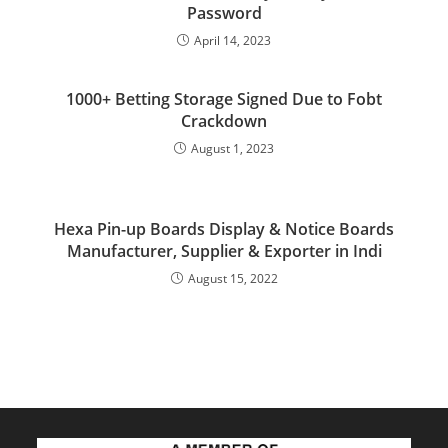
Password
April 14, 2023
1000+ Betting Storage Signed Due to Fobt
Crackdown
August 1, 2023
Hexa Pin-up Boards Display & Notice Boards
Manufacturer, Supplier & Exporter in Indi
August 15, 2022