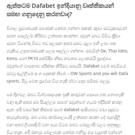
ඇත්තටම Dafabet ඉන්දියානු වෘත්තිකයන්
සමඟ ගනුදෙනු කරනවාද?
විශාල ප්‍රමාණයක් පමණක් තෝරා ගන්නා එකක්, කුඩා ඔට්ටුකරුවන්
සමඟ සෙල්ලම් කිරීමට උත්සාහ කරන්න. ඔවුන් ඔබට විවිධ ක්‍රීඩා
සමඟ විනෝද වීමට ඉඩ සලසන අතර ඔබට මූල්‍ය ඉඟි ලබා ගත
හැකිය, උදාහරණයක් ලෙස «අල්ලා ගන්න». එබැවින් De, Thai lotto,
Keno, හෝ PK10 අත්විඳීම නිසා නවතම ලොතරැයි ප්‍රදේශය
ඔවුන්ගේ වාසනාව පරීක්ෂා කිරීමට සපයයි. Dafabet වෙබ් අඩවියේ
ඔට්ටු ඇල්ලීමේ අංශ දෙකක් තිබේ – OW Sports and you will Dafa
sports. පිටු වෙත ප්‍රවේශ විය හැකි ඒවා දෙස සමීපව බලමු.
මේ දිනවල ඔබට විශ්වාසදායක බුකි කරුවන් සොයා ගත නොහැකි
වනු ඇති අතර ඔබ සියල්ලම පාහේ ඔවුන්ගේ ගැටළු ඉදිරිපත් කරනු
ඇත. අපි වසර 5ක් තිස්සේ ඔබේ dafabet ආසියාවට වඩා සූදුවට
කැමැත්තෙමු. ඔබ මෙම කාර්යාලයේදී උත්සාහ කරන දේ පැහැදිලි
වන අතර ලියාපදිංචි වන සෑම විටම ඔබට රෙගුලාසි වලට අනුකූල
විය හැක. අපි ඕනෑම වේලාවක තෝරා ගනිමු, එය වැදගත් වන්නේ