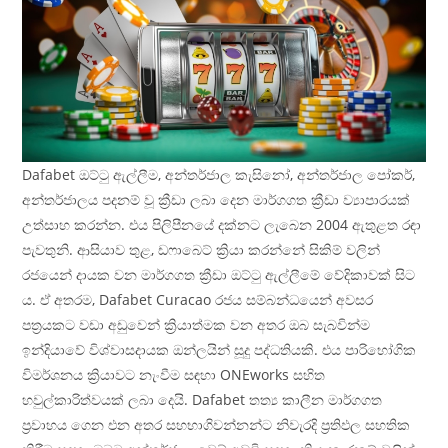
Dafabet ඔට්ටු ඇල්ලීම, අන්තර්ජාල කැසිනෝ, අන්තර්ජාල පෝකර්,
අන්තර්ජාලය පදනම් වූ ක්‍රීඩා ලබා දෙන මාර්ගගත ක්‍රීඩා ව්‍යාපාරයක්
උත්සාහ කරන්න.
එය පිලිපීනයේ දක්නට ලැබෙන 2004 ඇතුළත රඳා
පැවතුනි. ආසියාව තුළ, ඩෆාබෙට් ක්‍රියා කරන්නේ සිකිම් වලින්
රජයෙන් දායක වන මාර්ගගත ක්‍රීඩා ඔට්ටු ඇල්ලීමේ වේදිකාවක් සිට
ය. ඒ අතරම, Dafabet Curacao රජය සම්බන්ධයෙන් අවසර
පත්‍රයකට වඩා අඩුවෙන් ක්‍රියාත්මක වන අතර ඔබ සැබවින්ම
ඉන්දියාවේ විශ්වාසදායක ඔන්ලයින් සූදු පද්ධතියකි. එය පාරිභෝගික
විමර්ශනය ක්‍රියාවට නැංවීම සඳහා ONEworks සහිත
හවුල්කාරිත්වයක් ලබා දෙයි. Dafabet තත්‍ය කාලීන මාර්ගගත
ප්‍රවාහය ගෙන එන අතර සහභාගිවන්නන්ට නිවැරදි ප්‍රතිඵල සහතික