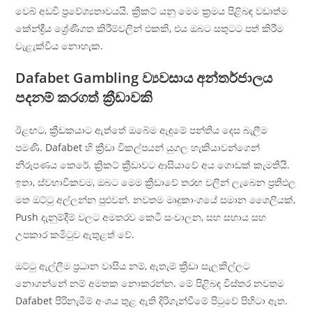
වෙබ් අඩවි ප්‍රවේශ්‍යතාවයයි. ක්‍රිකට් යනු මෙම ක්‍රමය පිළිබඳ වඩාත්ම
කේන්ද්‍රීය ශ්‍රේණිගත කිරීම්වලින් එකකි, එය ඔබට සතුටට පත් කිරීම
වැළැක්විය නොහැක.
Dafabet Gambling ව්‍යවසාය අන්තර්ජාලය
පදනම් කරගත් ක්‍රීඩාවකි
ඊළඟට, ක්‍රීඩකයාට ඇත්තේ ඔබේම ඇඳුමේ පන්තිය දෙස බැලීම
පමණි. Dafabet හි ක්‍රීඩා විකල්පයන් යුගල හැකියාවන්ගෙන්
නිරූපණය කෙරේ. ක්‍රිකට් ක්‍රීඩාවට ආසියාවේ අය ගොඩක් කැමතියි.
ඉතා, ස්වභාවිකවම, ඔබට මෙම ක්‍රීඩාවේ තරඟ වලින් ලැබෙන ප්‍රතිඵල
මත ඔට්ටු අල්ලන්න පුළුවන්. නවතම මෘදුකාංගයේ සමාන ශෛලියක්,
Push දැනුම්දීම් වලට අමතරව කෙටි සංචාලන, සහ සහාය සහ
උපකාර කමිටුව ඇතුළත් වේ.
ඔට්ටු ඇල්ලීම ප්‍රධාන වාසිය නම්, ඇතැම් ක්‍රීඩා සැලකිල්ලට
නොගන්නේ නම් අමතක නොකරන්න. මේ පිළිබඳ විස්තර නවතම
Dafabet පිරිනැමීම් අංශය තුළ ඇති දිරිගැන්වීමේ පිටුවේ පිහිටා ඇත.