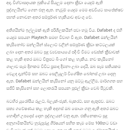
අද, විශ්වාසදායක බුකියේ සියලුම දෙනා ක්‍රීඩා යෙදුම් ඇති
පුද්ගලයින්ට ගෙන එනු ඇත. නැවුම් යෙදුම මෙම අඩවියට සාපේක්ෂව
පහත් නොවන අතර සම්පූර්ණ හැකියාව අඩංගු වේ.
අතිශයින්ම ඉල්ලුමක් ඇති පරිශීලකයින් පවා හමු විය. Dafabet ද එහි
යෙදුම සපයන Playtech සමඟ විවාහ වී ඇත. Dafabet ඔන්ලයින්
කැසිනෝව ඔන්ලයින් ස්ලොට් වලින් සම්පූර්ණ ක්‍රීඩා කට්ටලයක්
ලබා දෙන අතර ඔබට සූදු ව්‍යවසායයේ පදිංචි වීමට ඩෙස්ක් ක්‍රීඩාවක්
කළ හැකි අතර ඔබට චිත්‍රපට බිංගෝ කළ හැකිය. නව කැසිනෝ
ශාලාව සෑම දිනකම විවිධ ප්‍රසාද දීමනා ලබා දෙයි, ඔබ සෑම සතියකම
වෙළඳ දැන්වීම් සහ ඔබට සෙලියුලර් විශේෂිත බෝනස් ලබා දෙනු
ඇත. Dafabet ඔන්ලයින් කැසිනෝ යනු ඔට්ටු ඇල්ලීම, මාර්ගගත සහ
සජීවී කැසිනෝ සහ ලොතරැයි සපයන පුළුල් ක්‍රීඩා වෙබ් පිටුවකි.
බටහිර යුරෝපීය රූලට්, බ්ලැක්-ජැක්, බැකරට්, සහ ඇතුළුව. ඔබට
සත්‍ය ගවේෂණය කළ හැකි අදහස් ඔබ සොයා ගනු ඇති අතර ඔබට
හොඳින් උපදෙස් දෙන පුද්ගලයන් වනු ඇත. එකිනෙකාට සූදු
අනුගාමිකයින්ට හුරුපුරුදු ශීර්ෂයන් සහිත කෑම මේස 100කට වඩා