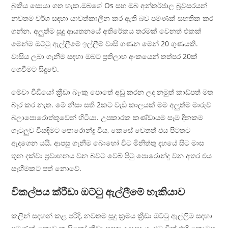
බුකිය සොයා ගත හැක.ඔබගේ Os සහ ඔබ අන්තර්ජාල බ්‍රවුසරයන්
නවතම වර්ග සඳහා යාවත්කාලීන කර ඇති බව පමණක් සහතික කර
ගන්න. අලුත්ම සූදු ආයතනයේ අතිරේකය තරමක් වෙනත් එකක්
මෙන්ම ඔට්ටු ඇල්ලීමේ ඉල්ලීම් වාසි ගණන මෙන් 20 ගුණයකි.
වාසිය ලබා ගැනීම සඳහා ඔබට ප්‍රතිලාභ අංකයෙන් තත්පර 20ක්
ගෙවීමට සිදුවේ.
මේවා වීඩියෝ ක්‍රීඩා බැංකු පොතේ අඩු කරන ලද නමුත් කාඩ්පත් මත
බැර කර නැත. මේ නිසා සති 2කට වැඩි කාලයක් මම අලුත්ම මාරුව
බලාපොරොත්තුවෙන් හිටියා. උපකාරක කණ්ඩායම සෑම දිනකම
ගැටලුව විසඳීමට පොරොන්දු විය, කෙසේ වෙතත් එය පිටතට
ඇදගෙන යයි. ආපසු ගැනීම බොහෝ විට මිනිත්තු දහයේ සිට මාස
තුන දක්වා ප්‍රවාහනය වන බවට වෙබ් පිටු පොරොන්දු වන අතර එය
සෑහීමකට පත් නොවේ.
විකල්පය ක්රීඩා ඔට්ටු ඇල්ලීමේ හැකියාව
කලින් සඳහන් කළ පරිදි, නවතම සූදු ක්‍රමය ක්‍රීඩා ඔට්ටු ඇල්ලීම සඳහා