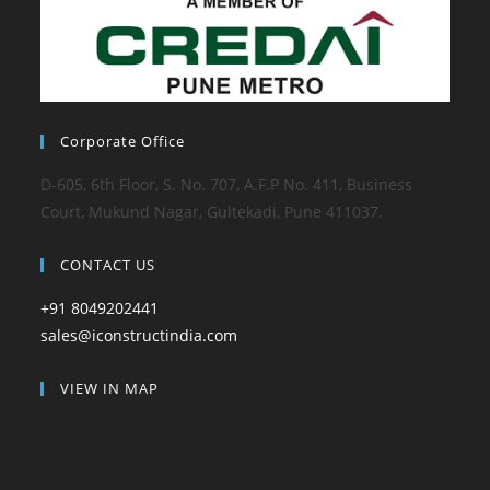
Corporate Office
D-605, 6th Floor, S. No. 707, A.F.P No. 411, Business
Court, Mukund Nagar, Gultekadi, Pune 411037.
CONTACT US
+91 8049202441
sales@iconstructindia.com
VIEW IN MAP