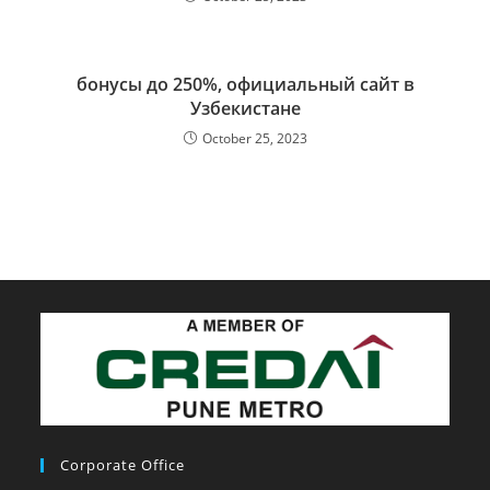
бонусы до 250%, официальный сайт в
Узбекистане
October 25, 2023
Corporate Office