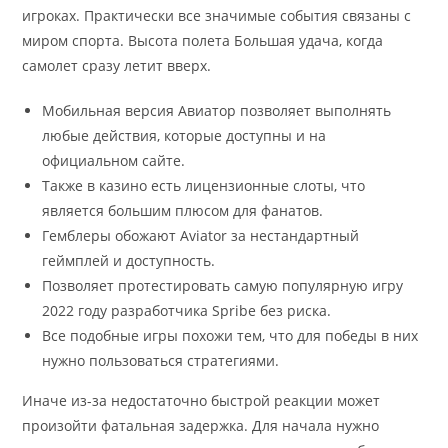
игроках. Практически все значимые события связаны с
миром спорта. Высота полета Большая удача, когда
самолет сразу летит вверх.
Мобильная версия Авиатор позволяет выполнять
любые действия, которые доступны и на
официальном сайте.
Также в казино есть лицензионные слоты, что
является большим плюсом для фанатов.
Гемблеры обожают Aviator за нестандартный
геймплей и доступность.
Позволяет протестировать самую популярную игру
2022 году разработчика Spribe без риска.
Все подобные игры похожи тем, что для победы в них
нужно пользоваться стратегиями.
Иначе из-за недостаточно быстрой реакции может
произойти фатальная задержка. Для начала нужно