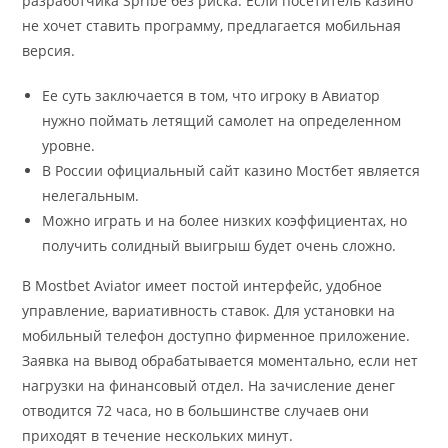
разработчика Spribe без риска. Если посетитель казино
не хочет ставить программу, предлагается мобильная
версия.
Ее суть заключается в том, что игроку в Авиатор
нужно поймать летящий самолет на определенном
уровне.
В России официальный сайт казино Мостбет является
нелегальным.
Можно играть и на более низких коэффициентах, но
получить солидный выигрыш будет очень сложно.
В Mostbet Aviator имеет постой интерфейс, удобное
управление, вариативность ставок. Для установки на
мобильный телефон доступно фирменное приложение.
Заявка на вывод обрабатывается моментально, если нет
нагрузки на финансовый отдел. На зачисление денег
отводится 72 часа, но в большинстве случаев они
приходят в течение нескольких минут.