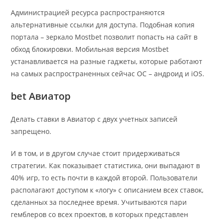
Администрацией ресурса распространяются
альтернативные ссылки для доступа. Подобная копия
портала – зеркало Mostbet позволит попасть на сайт в
обход блокировки. Мобильная версия Mostbet
устанавливается на разные гаджеты, которые работают
на самых распространенных сейчас ОС – андроид и iOS.
bet Авиатор
Делать ставки в Авиатор с двух учетных записей
запрещено.
И в том, и в другом случае стоит придерживаться
стратегии. Как показывает статистика, они выпадают в
40% игр, то есть почти в каждой второй. Пользователи
располагают доступом к «логу» с описанием всех ставок,
сделанных за последнее время. Учитываются пари
гемблеров со всех проектов, в которых представлен