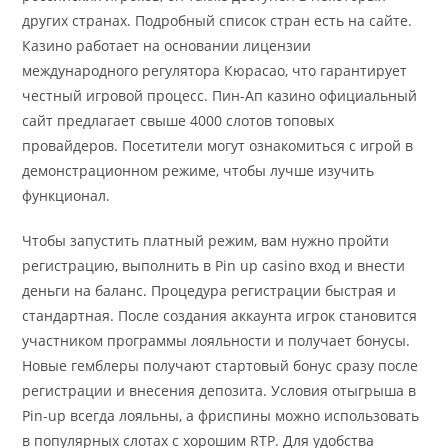
других странах. Подробный список стран есть на сайте.
Казино работает на основании лицензии
международного регулятора Кюрасао, что гарантирует
честный игровой процесс. Пин-Ап казино официальный
сайт предлагает свыше 4000 слотов топовых
провайдеров. Посетители могут ознакомиться с игрой в
демонстрационном режиме, чтобы лучше изучить
функционал.
Чтобы запустить платный режим, вам нужно пройти
регистрацию, выполнить в Pin up casino вход и внести
деньги на баланс. Процедура регистрации быстрая и
стандартная. После создания аккаунта игрок становится
участником программы лояльности и получает бонусы.
Новые гемблеры получают стартовый бонус сразу после
регистрации и внесения депозита. Условия отыгрыша в
Pin-up всегда лояльны, а фриспины можно использовать
в популярных слотах с хорошим RTP. Для удобства