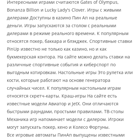
Интересными играми считаются Gates of Olympus,
Bonanza Billion и Lucky Lady's Clover. Игры с живыми
дилерами Доступны в казино Пин Ап на реальные
деньги. Игры запускаются за столом с реальными
дилерами в режиме реального времени. К популярным
относятся покер, баккара и блэкджек. Спортивные ставки
PinUp известно не только как казино, но и как
букмекерская контора. На сайте можно делать ставки на
различные спортивные события и киберспорт по
выгодным котировкам. Настольные игры Это рулетка или
кости, которые работают на основе генератора
случайных чисел. К популярным настольным играм
относятся скретч-карты. Краш-игры На сайте есть
известные модели Авиатор и JetX. Они отличаются
быстрыми раундами, простыми правилами. ТВ-столы
Механика игр напоминает модели с дилером. Игроки
могут запускать покер, кено и Колесо Фортуны.
Все игровые автоматы ПинАп выпущены известными