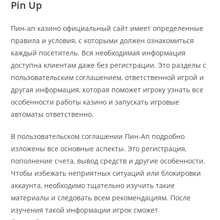
Pin Up
Пин-ап казино официальный сайт имеет определенные
правила и условия, с которыми должен ознакомиться
каждый посетитель. Вся необходимая информация
доступна клиентам даже без регистрации. Это разделы с
пользовательским соглашением, ответственной игрой и
другая информация, которая поможет игроку узнать все
особенности работы казино и запускать игровые
автоматы ответственно.
В пользовательском соглашении Пин-Ап подробно
изложены все основные аспекты. Это регистрация,
пополнение счета, вывод средств и другие особенности.
Чтобы избежать неприятных ситуаций или блокировки
аккаунта, необходимо тщательно изучить такие
материалы и следовать всем рекомендациям. После
изучения такой информации игрок сможет