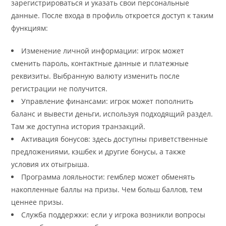
зарегистрироваться и указать свои персональные
данные. После входа в профиль откроется доступ к таким
функциям:
Изменение личной информации: игрок может
сменить пароль, контактные данные и платежные
реквизиты. Выбранную валюту изменить после
регистрации не получится.
Управление финансами: игрок может пополнить
баланс и вывести деньги, используя подходящий раздел.
Там же доступна история транзакций.
Активация бонусов: здесь доступны приветственные
предложениями, кэшбек и другие бонусы, а также
условия их отыгрыша.
Программа лояльности: гемблер может обменять
накопленные баллы на призы. Чем больш баллов, тем
ценнее призы.
Служба поддержки: если у игрока возникли вопросы