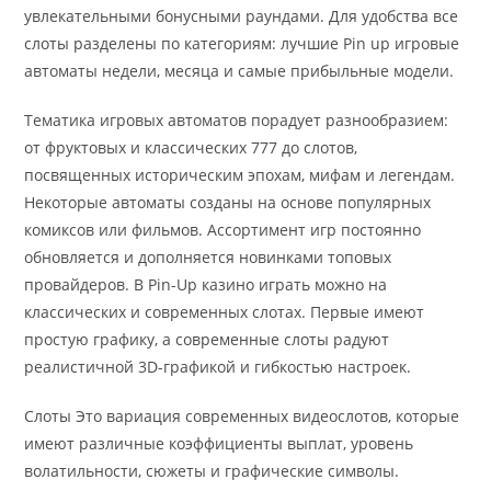
увлекательными бонусными раундами. Для удобства все
слоты разделены по категориям: лучшие Pin up игровые
автоматы недели, месяца и самые прибыльные модели.
Тематика игровых автоматов порадует разнообразием:
от фруктовых и классических 777 до слотов,
посвященных историческим эпохам, мифам и легендам.
Некоторые автоматы созданы на основе популярных
комиксов или фильмов. Ассортимент игр постоянно
обновляется и дополняется новинками топовых
провайдеров. В Pin-Up казино играть можно на
классических и современных слотах. Первые имеют
простую графику, а современные слоты радуют
реалистичной 3D-графикой и гибкостью настроек.
Слоты Это вариация современных видеослотов, которые
имеют различные коэффициенты выплат, уровень
волатильности, сюжеты и графические символы.