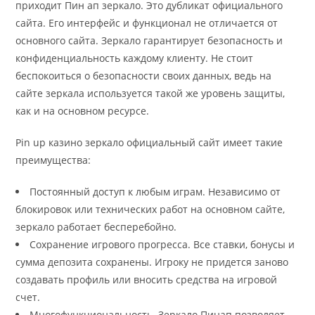
приходит Пин ап зеркало. Это дубликат официального
сайта. Его интерфейс и функционал не отличается от
основного сайта. Зеркало гарантирует безопасность и
конфиденциальность каждому клиенту. Не стоит
беспокоиться о безопасности своих данных, ведь на
сайте зеркала используется такой же уровень защиты,
как и на основном ресурсе.
Pin up казино зеркало официальный сайт имеет такие
преимущества:
Постоянный доступ к любым играм. Независимо от
блокировок или технических работ на основном сайте,
зеркало работает бесперебойно.
Сохранение игрового прогресса. Все ставки, бонусы и
сумма депозита сохранены. Игроку не придется заново
создавать профиль или вносить средства на игровой
счет.
Многофункциональность. Зеркало Пинап позволяет