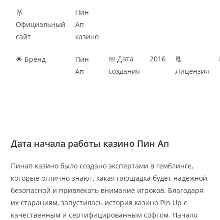
🥇
Пин
Официальный
Ап
сайт
казино
📅 Дата
2016
📃
🌟 Бренд
Пин
создания
Лицензия
Ап
Дата начала работы казино Пин Ап
Пинап казино было создано экспертами в гемблинге,
которые отлично знают, какая площадка будет надежной,
безопасной и привлекать внимание игроков. Благодаря
их стараниям, запустилась история казино Pin Up с
качественным и сертифицированным софтом. Начало