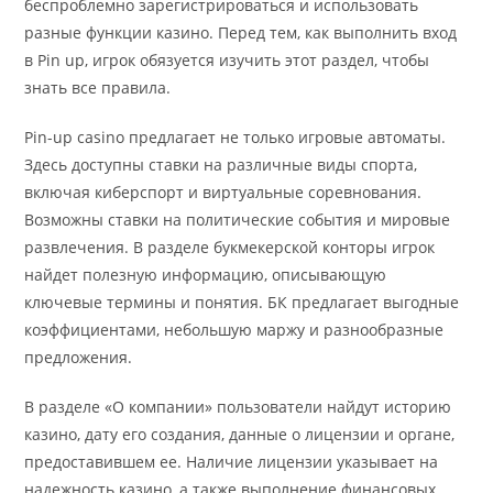
беспроблемно зарегистрироваться и использовать
разные функции казино. Перед тем, как выполнить вход
в Pin up, игрок обязуется изучить этот раздел, чтобы
знать все правила.
Pin-up casino предлагает не только игровые автоматы.
Здесь доступны ставки на различные виды спорта,
включая киберспорт и виртуальные соревнования.
Возможны ставки на политические события и мировые
развлечения. В разделе букмекерской конторы игрок
найдет полезную информацию, описывающую
ключевые термины и понятия. БК предлагает выгодные
коэффициентами, небольшую маржу и разнообразные
предложения.
В разделе «О компании» пользователи найдут историю
казино, дату его создания, данные о лицензии и органе,
предоставившем ее. Наличие лицензии указывает на
надежность казино, а также выполнение финансовых