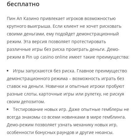
бесплатно
Пин Ап Казино привлекает игроков возможностью
крупного выигрыша. Если клиент не хочет рисковать
своими деньгами, ему подойдет демонстрационный
режим. Эта версия позволяет протестировать
различные игры без риска проиграть деньги. Демо-
режим в Pin up casino online имеет такие преимущества:
Игры запускаются без риска. Главное преимущество
демонстрационного режима – возможность играть без
ставок на деньги. Новички и опытные игроки пробуют
разные слоты, карточные игры или рулетку, не рискуя
своим депозитом.
Тестирование новых игр. Даже опытные гемблеры не
всегда знакомы со всеми новинками в мире гемблинга.
Демо-режим позволяет узнать механику новых игр,
особенности бонусных раундов и другие нюансы.