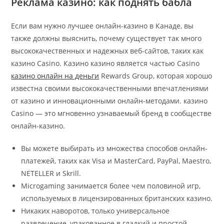
Реклама казино: как поднять бабла
Если вам нужно лучшее онлайн-казино в Канаде, вы
также должны выяснить, почему существует так много
высококачественных и надежных веб-сайтов, таких как
казино Casino. Казино казино является частью Casino
казино онлайн на деньги
Rewards Group, которая хорошо
известна своими высококачественными впечатлениями
от казино и инновационными онлайн-методами. казино
Casino — это мгновенно узнаваемый бренд в сообществе
онлайн-казино.
Вы можете выбирать из множества способов онлайн-
платежей, таких как Visa и MasterCard, PayPal, Maestro,
NETELLER и Skrill.
Microgaming занимается более чем половиной игр,
используемых в лицензированных британских казино.
Никаких наворотов, только универсальное
развлечение, упакованное в гладкий и простой