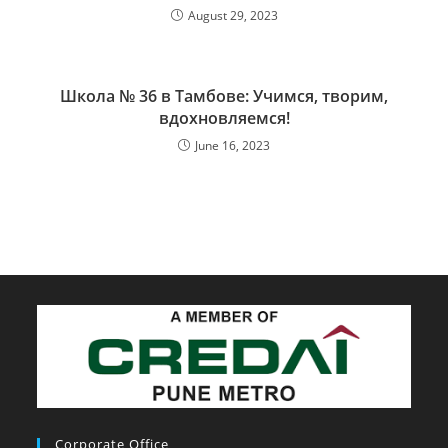
August 29, 2023
Школа № 36 в Тамбове: Учимся, творим,
вдохновляемся!
June 16, 2023
Corporate Office