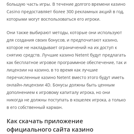
большую часть игры. В течение долгого времени казино
Casino предоставляет более 300 рекламных акций в год,
которыми могут воспользоваться его игроки.
Они также выбирают методы, которые они используют
для создания своих бонусов, и предпочитают казино,
которое не накладывает ограничений на их доступ к
снятию средств. Лучшие казино Netent будут предлагать
как бесплатное игровое программное обеспечение, так и
лицензии на казино, в то время как лучшие
перечисленные казино Netent вместо этого будут иметь
онлайн-лицензии 4D. Бонусы должны быть ценным
дополнением к игровому капиталу игрока, но они
никогда не должны поступать в кошелек игрока, а только
в его собственный карман.
Как скачать приложение
официального сайта казино