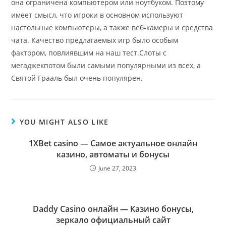
она ограничена компьютером или ноутбуком. Поэтому
имеет смысл, что игроки в основном используют
настольные компьютеры, а также веб-камеры и средства
чата. Качество предлагаемых игр было особым
фактором, повлиявшим на наш тест.Слоты с
мегаджекпотом были самыми популярными из всех, а
Святой Грааль был очень популярен.
YOU MIGHT ALSO LIKE
1XBet casino — Самое актуальное онлайн
казино, автоматы и бонусы
June 27, 2023
Daddy Casino онлайн — Казино бонусы,
зеркало официальный сайт