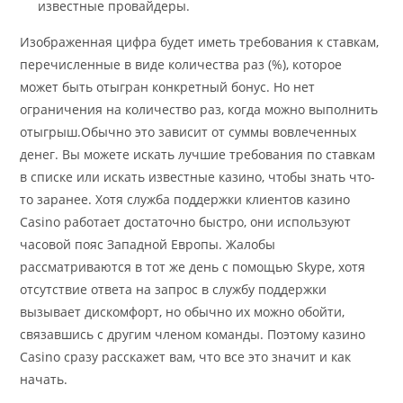
известные провайдеры.
Изображенная цифра будет иметь требования к ставкам,
перечисленные в виде количества раз (%), которое
может быть отыгран конкретный бонус. Но нет
ограничения на количество раз, когда можно выполнить
отыгрыш.Обычно это зависит от суммы вовлеченных
денег. Вы можете искать лучшие требования по ставкам
в списке или искать известные казино, чтобы знать что-
то заранее. Хотя служба поддержки клиентов казино
Casino работает достаточно быстро, они используют
часовой пояс Западной Европы. Жалобы
рассматриваются в тот же день с помощью Skype, хотя
отсутствие ответа на запрос в службу поддержки
вызывает дискомфорт, но обычно их можно обойти,
связавшись с другим членом команды. Поэтому казино
Casino сразу расскажет вам, что все это значит и как
начать.